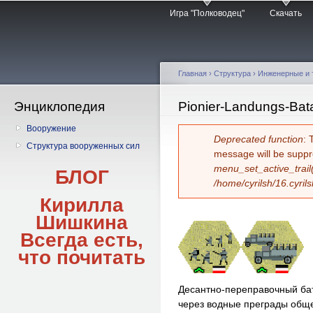
Главное меню
Пе
Игра "Полководец"
Скачать
о
с
Главная
› Структура ›
Инженерные и 
Энциклопедия
Вы здесь
Pionier-Landungs-Bata
Вооружение
Сообщение об 
Deprecated function
: 
Структура вооруженных сил
message will be suppr
menu_set_active_trail
БЛОГ
/home/cyrilsh/16.cyril
Кирилла
Шишкина
Всегда есть,
что
почитать
Десантно-переправочный ба
через водные преграды обще