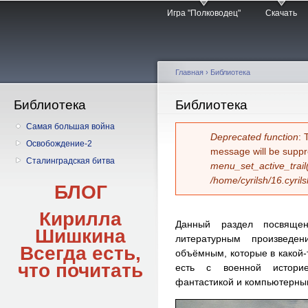
Главное меню
Пе
Игра "Полководец"
Скачать
о
с
Главная
›
Библиотека
Библиотека
Вы здесь
Библиотека
Самая большая война
Сообщение об 
Deprecated function
: 
Освобождение-2
message will be suppr
Сталинградская битва
menu_set_active_trail
/home/cyrilsh/16.cyril
БЛОГ
Кирилла
Данный раздел посвящен
Шишкина
литературным произведе
Всегда есть,
объёмным, которые в какой-т
что
почитать
есть с военной историе
фантастикой и компьютерны