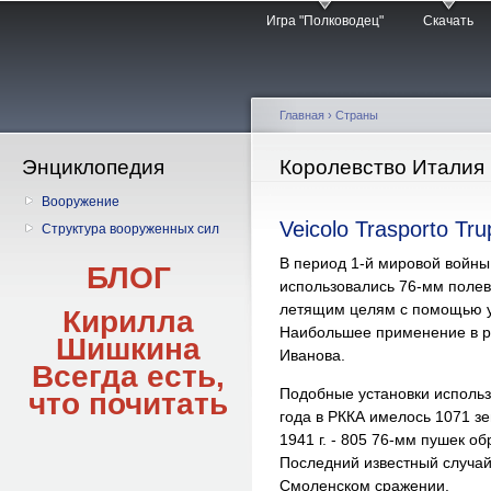
Главное меню
Пе
Игра "Полководец"
Скачать
о
с
Главная
› Страны
Энциклопедия
Вы здесь
Королевство Италия
Вооружение
Veicolo Trasporto Tr
Структура вооруженных сил
В период 1-й мировой войны
БЛОГ
использовались 76-мм полев
летящим целям с помощью у
Кирилла
Наибольшее применение в ру
Шишкина
Иванова.
Всегда есть,
Подобные установки использо
что
почитать
года в РККА имелось 1071 зе
1941 г. - 805 76-мм пушек об
Последний известный случай
Смоленском сражении.