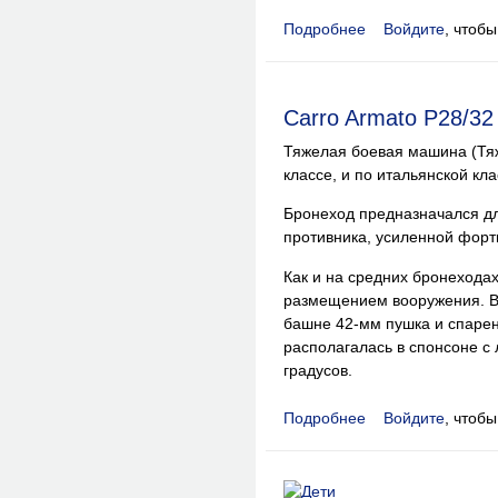
Подробнее
Войдите
, чтоб
о Carro Armato M11/
Carro Armato P28/32
Тяжелая боевая машина (Тя
классе, и по итальянской кл
Бронеход предназначался д
противника, усиленной фор
Как и на средних бронехода
размещением вооружения. В 
башне 42-мм пушка и спарен
располагалась в спонсоне с 
градусов.
Подробнее
Войдите
, чтоб
о Carro Armato P28/3