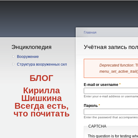
Главное меню
Главная
Энциклопедия
Вы здесь
Учётная запись по
Главные вкладки
Вооружение
Структура вооруженных сил
Сообщение о
Deprecated function
: 
menu_set_active_trail(
БЛОГ
E-mail or username
*
Кирилла
Шишкина
Enter your e-mail address or usernam
Всегда есть,
Пароль
*
что
почитать
Enter the password that accompanies 
CAPTCHA
This question is for testing 