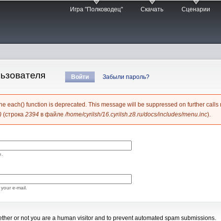
Перейти к
Игра "Полководец"
Скачать
Сценарии
основному
содержанию
льзователя
Войти
(активная вкладка)
Забыли пароль?
б ошибке
The each() function is deprecated. This message will be suppressed on further call
)
(строка
2394
в файле
/home/cyrilsh/16.cyrilsh.z8.ru/docs/includes/menu.inc
).
e.
your e-mail.
whether or not you are a human visitor and to prevent automated spam submissions.