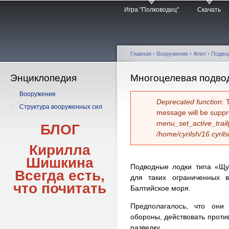
Главное меню
Пе
Игра "Полководец"
Скачать
о
с
Главная
› Вооружение ›
Флот
›
Подво
Энциклопедия
Вы здесь
Многоцелевая подво
Вооружение
Сообщение об 
Deprecated function
: 
Структура вооруженных сил
message will be suppr
menu_set_active_trail
БЛОГ
/home/cyrilsh/16.cyril
Кирилла
Шишкина
Подводные лодки типа «Щу
Всегда есть,
для таких ограниченных в
что
почитать
Балтийское моря.
Предполагалось, что они
обороны, действовать проти
разведку.