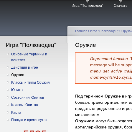
Главное меню
Пе
Игра "Полководец"
Скачать
о
с
Главная
›
Игра "Полководец"
›
Оружи
Игра "Полководец"
Вы здесь
Оружие
Основные термины и
Сообщение об 
Deprecated function
: 
понятия
message will be suppr
Действия в игре
menu_set_active_trail
Оружие
/home/cyrilsh/16.cyril
Классы и типы Оружия
Юниты
Под термином
Оружие
в иг
Состояния Юнитов
боевая, транспортная, или 
Классы Юнитов
придать определенные игро
Карта
механизмом.
Погода и время суток
Оружием
могут быть отделе
артиллерийские орудия, брон